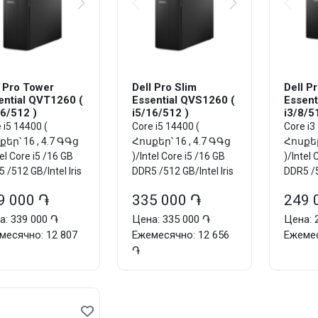
l Pro Tower
Dell Pro Slim
Dell P
ential QVT1260 (
Essential QVS1260 (
Essent
16/512 )
i5/16/512 )
i3/8/5
 i5 14400 (
Core i5 14400 (
Core i3
եր՝ 16 , 4.7 ԳԳց
Հոսքեր՝ 16 , 4.7 ԳԳց
Հոսքեր՝
tel Core i5 /16 GB
)/Intel Core i5 /16 GB
)/Intel 
 /512 GB/Intel Iris
DDR5 /512 GB/Intel Iris
DDR5 /5
 Graphics/DO...
Plus Graphics/DO...
Plus G
9 000 ֏
335 000 ֏
249 
а: 339 000 ֏
Цена: 335 000 ֏
Цена: 
месячно: 12 807
Ежемесячно: 12 656
Ежемес
֏
Добавить в корзину
Добавить в корзину