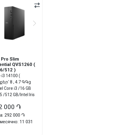
 Pro Slim
ential QVS1260 (
16/512 )
 i3 14100 (
եր՝ 8 , 4.7 ԳԳց
tel Core i3 /16 GB
 /512 GB/Intel Iris
 Graphics/DOS
2 000 ֏
а: 292 000 ֏
месячно: 11 031