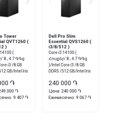
ro Tower
Dell Pro Slim
ial QVT1260 (
Essential QVS1260 (
12 )
i3/8/512 )
 14100 (
Core i3 14100 (
 8 , 4.7 ԳԳց
Հոսքեր՝ 8 , 4.7 ԳԳց
Core i3 /8 GB
)/Intel Core i3 /8 GB
12 GB/Intel Iris
DDR5 /512 GB/Intel Iris
raphics/DOS
Plus Graphics/DOS
000 ֏
240 000 ֏
249 000 ֏
Цена: 240 000 ֏
ячно: 9 407 ֏
Ежемесячно: 9 067 ֏
Добавить в корзину
Добавить в корзину