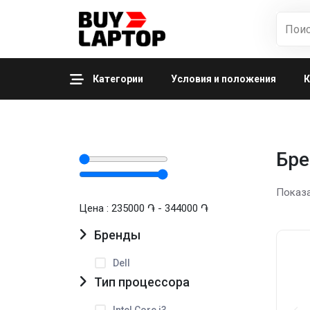
Категории
Условия и положения
К
Бр
Показа
Цена
:
235000 ֏ - 344000 ֏
Бренды
Dell
Тип процессора
Intel Core i3