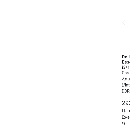
Dell
Ess
i3/
Core
Հոսք
)/In
DDR5
Plus
29
Цен
Еже
֏