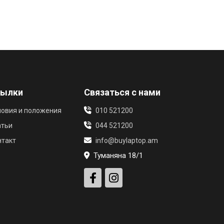
сылки
Связаться с нами
ловия и положения
010 521200
атьи
044 521200
нтакт
info@buylaptop.am
Туманяна 18/1