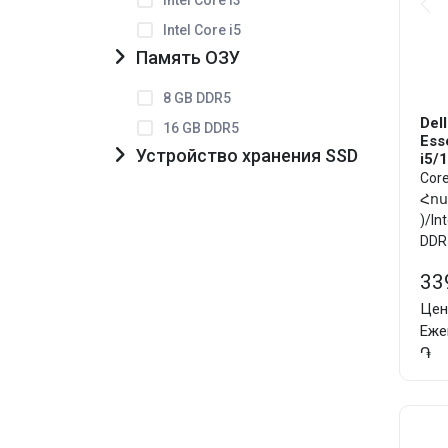
Intel Core i5
Память ОЗУ
8 GB DDR5
Del
16 GB DDR5
Ess
Устройство хранения SSD
i5/
Core
Հոսք
)/In
DDR5
Plus
33
Цен
Еже
֏