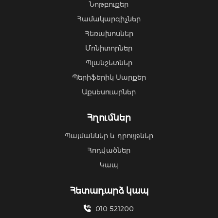
Նոթբուքեր
Համակարգիչներ
Հեռախոսներ
Մոնիտորներ
Պլանշետներ
Պերիֆերիկ Սարքեր
Աքսեսուարներ
Հղումներ
Պայմաններ և դրույթներ
Հոդվածներ
Կապ
Հետադարձ կապ
010 521200