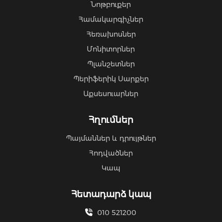
Նոթբուքեր
Համակարգիչներ
Հեռախոսներ
Մոնիտորներ
Պլանշետներ
Պերիֆերիկ Սարքեր
Աքսեսուարներ
Հղումներ
Պայմաններ և դրույթներ
Հոդվածներ
Կապ
Հետադարձ կապ
010 521200