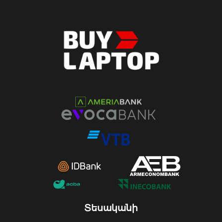
Տեսականի